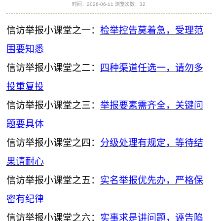
时间：2026-06-11 浏览次数：
32
信访举报小课堂之
一：
检举控告莫着急，受理范
围要知悉
信访举报小课堂之
二
：
四种渠道任选一，请勿多
投重复投
信访举报小课堂之三
：
举报要素需齐全，关键问
题要具体
信访举报小课堂之
四：
分级处理有规定，等待结
果请耐心
信访举报小课堂之
五
：
实名举报优先办，严格保
密有纪律
信访举报小课堂之
六：
实事求是讲问题，诬告陷