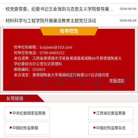
校党委常委、纪委书记王金海到马克思主义学院督导廉洁文化建设工作
2026-06-30
材料科学与工程学院开展廉洁教育主题党日活动
2026-06-29
检举控告
检举控告邮箱：tcxyjiwei@163.com
检举控告电话：0798-8489252
来信请寄：江西省景德镇市浮梁县湘湖镇湘湖路99号景德镇陶瓷大
学纪委综合办公室信访审理科
邮政编码：333403
来访请至：景德镇陶瓷大学湘湖校区行政楼107信访接待室
举报须知
友情链接
中央纪委国家监察委
江西省纪委监察委
中国纪检监察报
中国纪检监察杂志