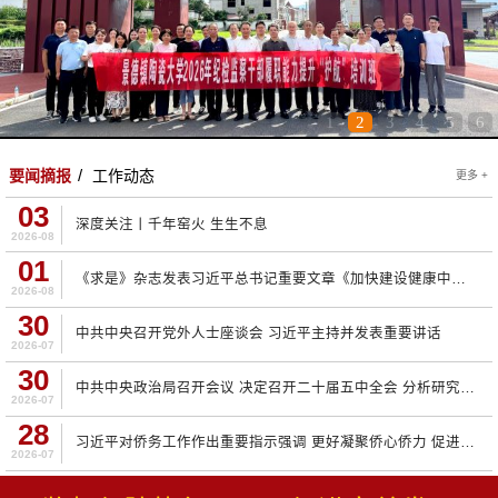
1
2
3
4
5
6
要闻摘报
工作动态
更多 +
03
深度关注丨千年窑火 生生不息
2026-08
01
《求是》杂志发表习近平总书记重要文章《加快建设健康中国》
2026-08
30
中共中央召开党外人士座谈会 习近平主持并发表重要讲话
2026-07
30
中共中央政治局召开会议 决定召开二十届五中全会 分析研究当前经济形势和经济工作 中共中央总书记习近平主持会议
2026-07
28
习近平对侨务工作作出重要指示强调 更好凝聚侨心侨力 促进海内外中华儿女团结奋斗
2026-07