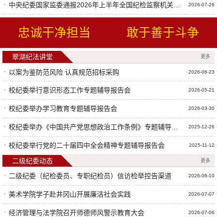
中央纪委国家监委通报2026年上半年全国纪检监察机关监督检查审查调查情况
2026-07-26
忠诚干净担当
敢于善于斗争
翠湖纪法讲堂
更多
以案为鉴防范风险 认真规范招标采购
2026-06-23
校纪委举行意识形态工作专题辅导报告会
2026-05-21
校纪委举办学习教育专题辅导报告会
2026-03-30
校纪委举办《中国共产党思想政治工作条例》专题辅导报告会
2025-12-26
校纪委举行党的二十届四中全会精神专题辅导报告会
2025-11-12
二级纪委动态
更多
二级纪委（纪检委员、专职纪检员）信访检举控告渠道
2026-06-10
美术学院学子赴井冈山开展廉洁社会实践
2026-07-07
经济管理与法学院召开师德师风警示教育大会
2026-07-06