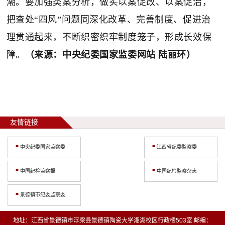
潮。要加强类案分析，做实以案促改、以案促治，
把查处“四风”问题同深化改革、完善制度、促进治
理贯通起来，不断织密织牢制度笼子，形成长效保
障。
（来源：
中央纪委国家监委网站 陆丽环
）
友情链接
中央纪委国家监察委
江西省纪委监察委
中国纪检监察报
中国纪检监察杂志
景德镇市纪委监察委
地址：江西省景德镇市浮梁县景德镇陶瓷大学湘湖校区行政楼503室 邮编：