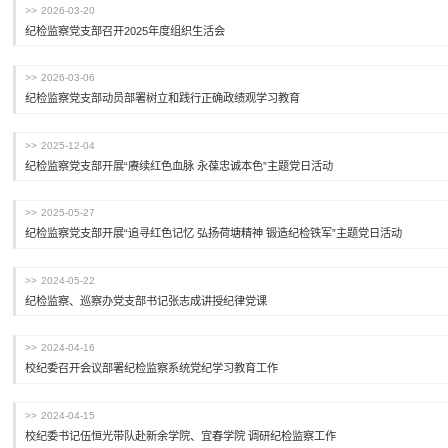
2026-03-20
纪检监察党支部召开2025年度组织生活会
2026-03-06
纪检监察党支部动员部署树立和践行正确政绩观学习教育
2025-12-04
纪检监察党支部开展“赓续红色血脉 永葆忠诚本色”主题党日活动
2025-05-27
纪检监察党支部开展“追寻红色记忆 弘扬荷塘精神 锻造纪检铁军”主题党日活动
2024-05-22
纪检监察、巡察办党支部书记张志成讲授纪律党课
2024-04-16
校纪委召开会议部署纪检监察系统党纪学习教育工作
2024-04-15
校纪委书记伍恒光带队赴新余学院、宜春学院 调研纪检监察工作