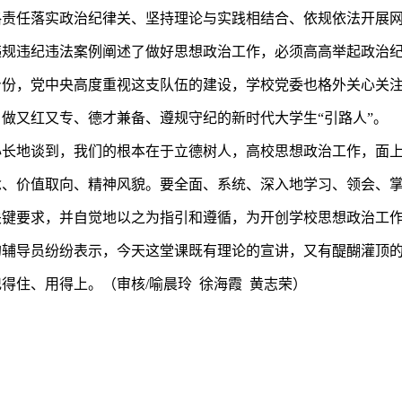
格责任落实政治纪律关、坚持理论与实践相结合、依规依法开展
违规违纪违法案例阐述了做好思想政治工作，必须高高举起政治
身份，党中央高度重视这支队伍的建设，学校党委也格外关心关
，做又红又专、德才兼备、遵规守纪的新时代大学生
“引路人”。
心长地谈到，我们的根本在于立德树人，高校思想政治工作，面
念、价值取向、精神风貌。要全面、系统、深入地学习、领会、
关键要求，并自觉地以之为指引和遵循，为开创学校思想政治工
的辅导员纷纷表示，今天这堂课既有理论的宣讲，又有醍醐灌顶
记得住、用得上
。（审核
/喻晨玲 徐海霞 黄志荣）