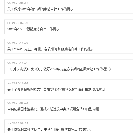
2026-06-17
关于做好2026年端午期间廉洁自律工作的提示
2026-04-29
2026年“五一”假期廉洁自律工作提示
2025-12-29
关于2026年元旦、寒假、春节期间 加强廉洁自律工作的提示
2025-12-25
中共中央纪委印发《关于做好2026年元旦春节期间正风肃纪工作的通知》
2025-10-14
关于举办景德镇陶瓷大学首届“润心杯”廉洁文化作品征集活动的通知
2025-09-24
中央纪委国家监委公开通报八起违反中央八项规定精神典型问题
2025-09-24
关于做好2025年国庆节、中秋节期间 廉洁自律工作的提示