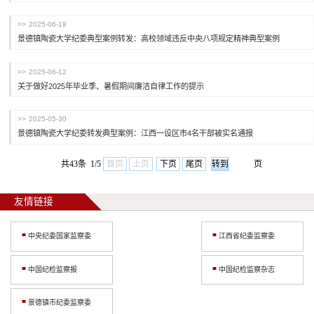
2025-06-19
景德镇陶瓷大学纪委典型案例转发：高校领域违反中央八项规定精神典型案例
2025-06-12
关于做好2025年毕业季、暑假期间廉洁自律工作的提示
2025-05-30
景德镇陶瓷大学纪委转发典型案例：江西一设区市4名干部被实名通报
共43条 1/5
首页
上页
下页
尾页
页
友情链接
中央纪委国家监察委
江西省纪委监察委
中国纪检监察报
中国纪检监察杂志
景德镇市纪委监察委